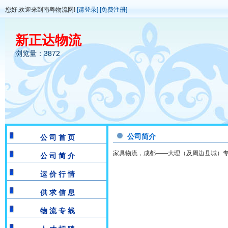
您好,欢迎来到南粤物流网!
[请登录]
[免费注册]
新正达物流
浏览量：3872
公司简介
公 司 首 页
家具物流，成都——大理（及周边县城）
公 司 简 介
运 价 行 情
供 求 信 息
物 流 专 线