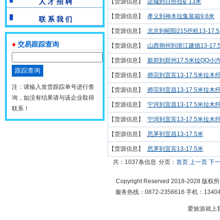
人 才 招 聘
【货源信息】
运城到日照拉矿13米
【货源信息】
孝义到神木拉集装箱9.6米
联 系 我 们
【货源信息】
北京到昭阳215挖机13-17
●
交易跟踪查询
【货源信息】
山西朔州到浙江建德13-17
【货源信息】
新郑到郑州17.5米拉QQ小
【货源信息】
师宗到宜宾13-17.5米拉木
注：请输入发货跟踪单号进行查
【货源信息】
师宗到宜昌13-17.5米拉木
询，如没有结果请与该企业取得
【货源信息】
宁洱到宜昌13-17.5米拉木
联系！
【货源信息】
宁洱到宜宾13-17.5米拉木
【货源信息】
思茅到宜昌13-17.5米
【货源信息】
思茅到宜宾13-17.5米
共：1037条信息
分页：
首页
上一页
下
Copyright Reserved 2018-2028 版
服务热线：0872-2356616 手机：134049
爱旅游就上