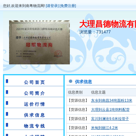
您好,欢迎来到南粤物流网!
[请登录]
[免费注册]
大理昌德物流有
浏览量：731477
供求信息
公 司 首 页
信息类别
信息主题
公 司 简 介
【货源信息】
东乡到南昌34吨面粉13米
运 价 行 情
【货源信息】
大理到云县1吨饲料配货
供 求 信 息
【货源信息】
宾川到澜沧9.6米拉管子
物 流 专 线
【货源信息】
米甸到丽江4.2米