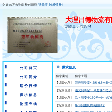
您好,欢迎来到南粤物流网!
[请登录]
[免费注册]
大理昌德物流有
浏览量：731574
供求信息
公 司 首 页
信息类别
信息主题
公 司 简 介
【货源信息】
祥云到呈贡4.2米-6.8米5吨
运 价 行 情
【货源信息】
遵义到贵定13米爬梯车拉设
供 求 信 息
【货源信息】
马关到安宁130元一吨拉矿6-
物 流 专 线
【货源信息】
毕节到重庆煤炭自卸车