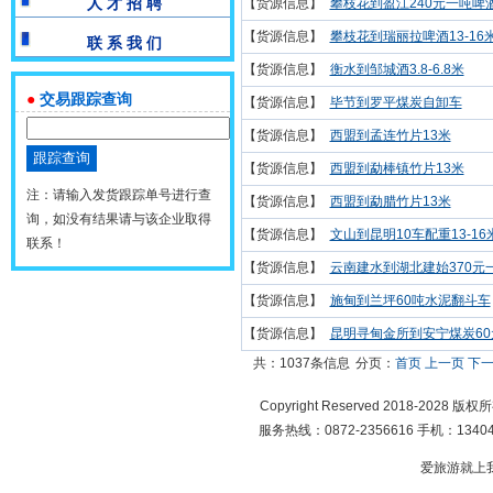
人 才 招 聘
【货源信息】
攀枝花到盈江240元一吨啤
【货源信息】
攀枝花到瑞丽拉啤酒13-16
联 系 我 们
【货源信息】
衡水到邹城酒3.8-6.8米
●
交易跟踪查询
【货源信息】
毕节到罗平煤炭自卸车
【货源信息】
西盟到孟连竹片13米
【货源信息】
西盟到勐棒镇竹片13米
注：请输入发货跟踪单号进行查
【货源信息】
西盟到勐腊竹片13米
询，如没有结果请与该企业取得
【货源信息】
文山到昆明10车配重13-16
联系！
【货源信息】
云南建水到湖北建始370元一吨
【货源信息】
施甸到兰坪60吨水泥翻斗车
【货源信息】
昆明寻甸金所到安宁煤炭60
共：1037条信息
分页：
首页
上一页
下
Copyright Reserved 2018-2028 版
服务热线：0872-2356616 手机：134049
爱旅游就上