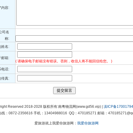
*内容:
公司名
称:
的姓名:
子邮箱:
( 请确保电子邮箱没有错误。否则，收信人将不能回信给您。 )
系电话:
传真:
right Reserved 2018-2028 版权所有:南粤物流网(www.gd56.vip) |
滇ICP备17001794
线：0872-2356616 手机：13404988016 QQ：470185271 邮箱：470185271@qq
爱旅游就上我爱你旅游网：
我爱你旅游网