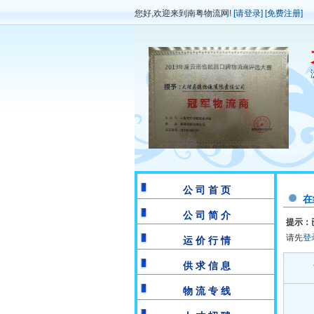
您好,欢迎来到南粤物流网!
[请登录]
[免费注册]
公 司 首 页
在
公 司 简 介
提示：
请先
登
运 价 行 情
供 求 信 息
物 流 专 线