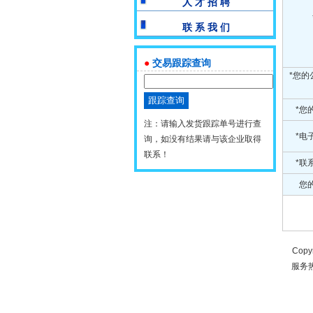
人 才 招 聘
联 系 我 们
●
交易跟踪查询
*您的
*您
注：请输入发货跟踪单号进行查
*电
询，如没有结果请与该企业取得
联系！
*联
您的
Copy
服务热