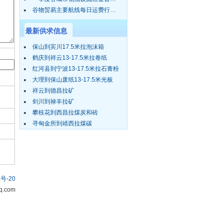
谷物贸易主要航线每日运费行…
最新供求信息
保山到宾川17.5米拉泡沫箱
鹤庆到祥云13-17.5米拉卷纸
红河县到宁波13-17.5米拉石膏粉
大理到保山废纸13-17.5米光板
祥云到德昌拉矿
剑川到禄丰拉矿
攀枝花到西昌拉煤炭和砖
寻甸金所到靖西拉煤碳
号-20
.com