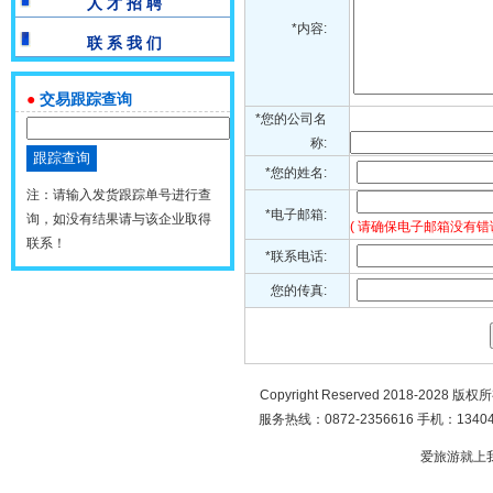
人 才 招 聘
*内容:
联 系 我 们
●
交易跟踪查询
*您的公司名
称:
*您的姓名:
注：请输入发货跟踪单号进行查
*电子邮箱:
询，如没有结果请与该企业取得
( 请确保电子邮箱没有错
联系！
*联系电话:
您的传真:
Copyright Reserved 2018-2028 版
服务热线：0872-2356616 手机：134049
爱旅游就上