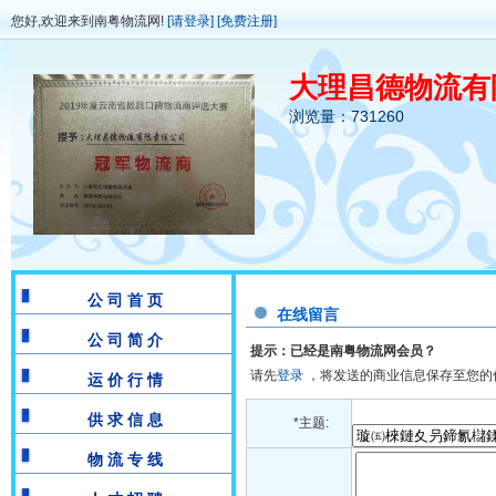
您好,欢迎来到南粤物流网!
[请登录]
[免费注册]
大理昌德物流有
浏览量：731260
公 司 首 页
在线留言
公 司 简 介
提示：已经是南粤物流网会员？
请先
登录
，将发送的商业信息保存至您的
运 价 行 情
供 求 信 息
*主题:
物 流 专 线