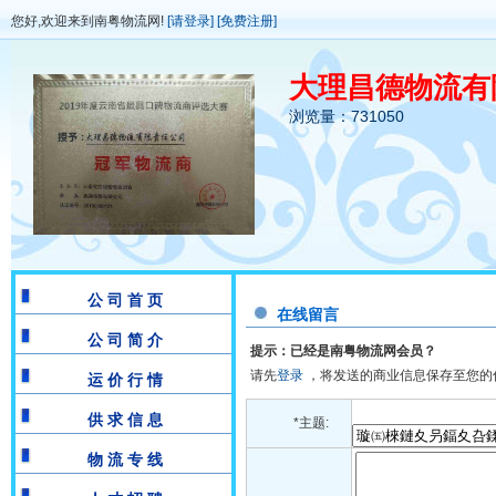
您好,欢迎来到南粤物流网!
[请登录]
[免费注册]
大理昌德物流有
浏览量：731050
公 司 首 页
在线留言
公 司 简 介
提示：已经是南粤物流网会员？
请先
登录
，将发送的商业信息保存至您的
运 价 行 情
供 求 信 息
*主题:
物 流 专 线