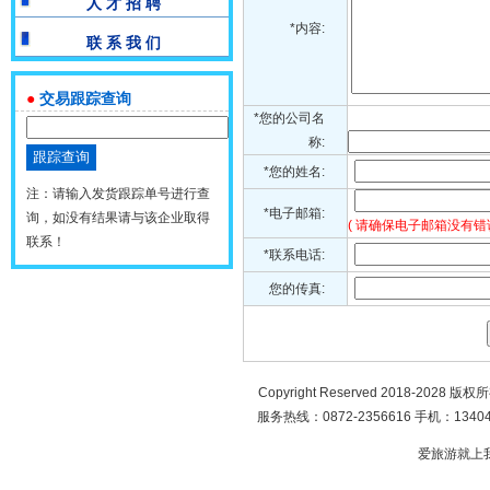
人 才 招 聘
*内容:
联 系 我 们
●
交易跟踪查询
*您的公司名
称:
*您的姓名:
注：请输入发货跟踪单号进行查
*电子邮箱:
询，如没有结果请与该企业取得
( 请确保电子邮箱没有错
联系！
*联系电话:
您的传真:
Copyright Reserved 2018-2028 版
服务热线：0872-2356616 手机：134049
爱旅游就上