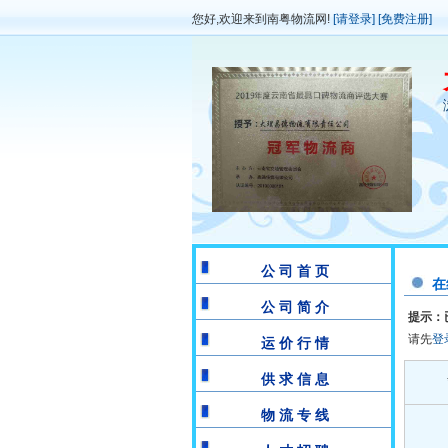
您好,欢迎来到南粤物流网!
[请登录]
[免费注册]
公 司 首 页
在
公 司 简 介
提示：
请先
登
运 价 行 情
供 求 信 息
物 流 专 线