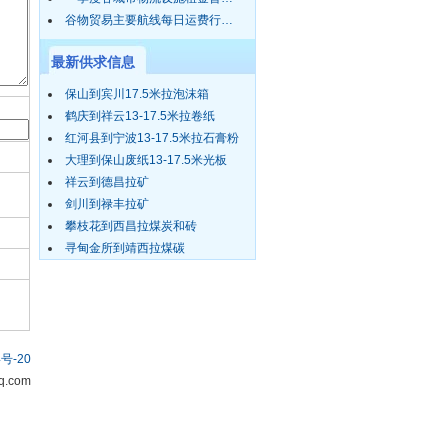
谷物贸易主要航线每日运费行…
最新供求信息
保山到宾川17.5米拉泡沫箱
鹤庆到祥云13-17.5米拉卷纸
红河县到宁波13-17.5米拉石膏粉
大理到保山废纸13-17.5米光板
祥云到德昌拉矿
剑川到禄丰拉矿
攀枝花到西昌拉煤炭和砖
寻甸金所到靖西拉煤碳
号-20
.com