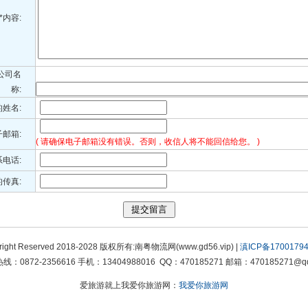
*内容:
公司名
称:
的姓名:
子邮箱:
( 请确保电子邮箱没有错误。否则，收信人将不能回信给您。 )
系电话:
传真:
right Reserved 2018-2028 版权所有:南粤物流网(www.gd56.vip) |
滇ICP备17001794
线：0872-2356616 手机：13404988016 QQ：470185271 邮箱：470185271@qq
爱旅游就上我爱你旅游网：
我爱你旅游网