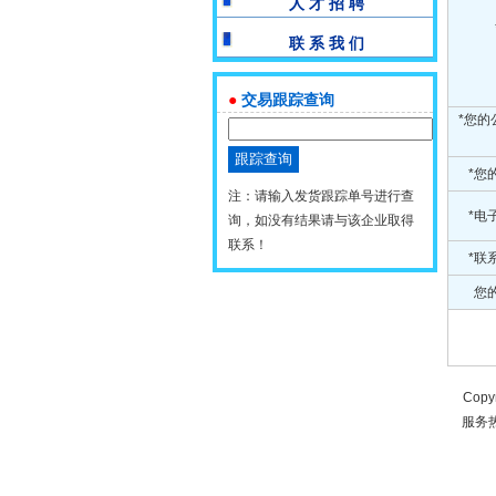
人 才 招 聘
联 系 我 们
●
交易跟踪查询
*您的
*您
注：请输入发货跟踪单号进行查
*电
询，如没有结果请与该企业取得
联系！
*联
您的
Copy
服务热