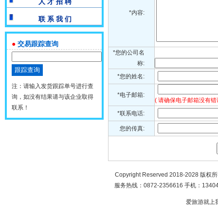
人 才 招 聘
*内容:
联 系 我 们
●
交易跟踪查询
*您的公司名
称:
*您的姓名:
注：请输入发货跟踪单号进行查
*电子邮箱:
询，如没有结果请与该企业取得
( 请确保电子邮箱没有错
联系！
*联系电话:
您的传真:
Copyright Reserved 2018-2028 版
服务热线：0872-2356616 手机：134049
爱旅游就上