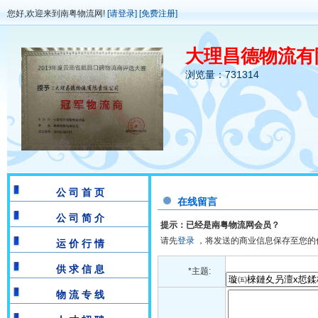
您好,欢迎来到南粤物流网!
[请登录]
[免费注册]
大理昌德物流有
浏览量：731314
公 司 首 页
在线留言
公 司 简 介
提示：已经是南粤物流网会员？
请先
登录
，将发送的商业信息保存至您的
运 价 行 情
供 求 信 息
*主题:
物 流 专 线