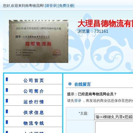
您好,欢迎来到南粤物流网!
[请登录]
[免费注册]
大理昌德物流有
浏览量：731161
公 司 首 页
在线留言
公 司 简 介
提示：已经是南粤物流网会员？
请先
登录
，将发送的商业信息保存至您的
运 价 行 情
供 求 信 息
*主题:
物 流 专 线