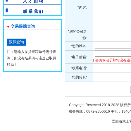
人 才 招 聘
*内容:
联 系 我 们
●
交易跟踪查询
*您的公司名
称:
*您的姓名:
注：请输入发货跟踪单号进行查
*电子邮箱:
询，如没有结果请与该企业取得
( 请确保电子邮箱没有错
联系！
*联系电话:
您的传真:
Copyright Reserved 2018-2028 版
服务热线：0872-2356616 手机：134049
爱旅游就上