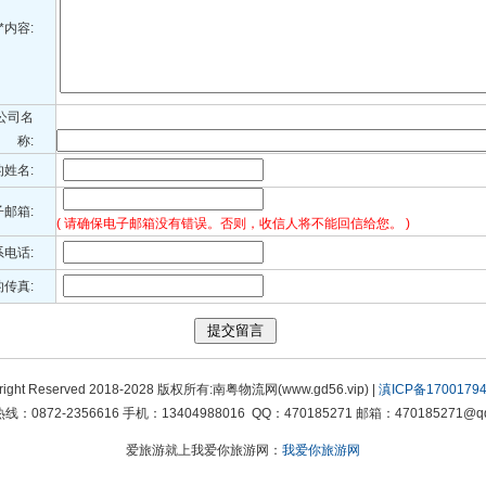
*内容:
公司名
称:
的姓名:
子邮箱:
( 请确保电子邮箱没有错误。否则，收信人将不能回信给您。 )
系电话:
传真:
right Reserved 2018-2028 版权所有:南粤物流网(www.gd56.vip) |
滇ICP备17001794
线：0872-2356616 手机：13404988016 QQ：470185271 邮箱：470185271@qq
爱旅游就上我爱你旅游网：
我爱你旅游网