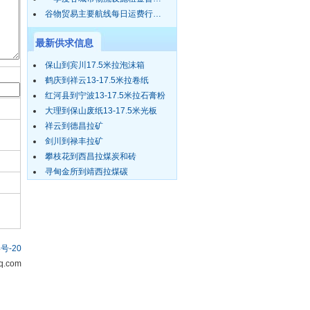
谷物贸易主要航线每日运费行…
最新供求信息
保山到宾川17.5米拉泡沫箱
鹤庆到祥云13-17.5米拉卷纸
红河县到宁波13-17.5米拉石膏粉
大理到保山废纸13-17.5米光板
祥云到德昌拉矿
剑川到禄丰拉矿
攀枝花到西昌拉煤炭和砖
寻甸金所到靖西拉煤碳
号-20
.com