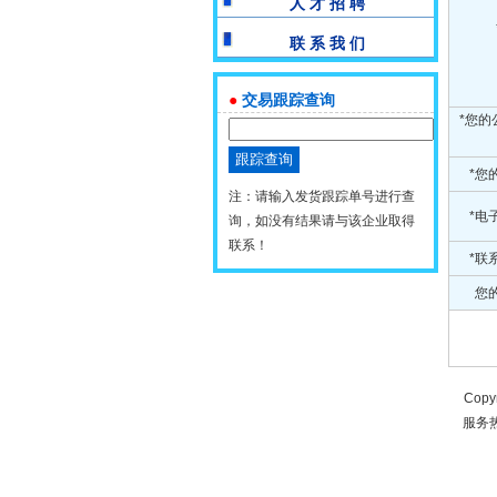
人 才 招 聘
联 系 我 们
●
交易跟踪查询
*您的
*您
注：请输入发货跟踪单号进行查
*电
询，如没有结果请与该企业取得
联系！
*联
您的
Copy
服务热