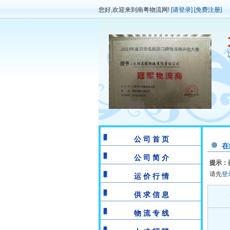
您好,欢迎来到南粤物流网!
[请登录]
[免费注册]
公 司 首 页
在
公 司 简 介
提示：
请先
登
运 价 行 情
供 求 信 息
物 流 专 线