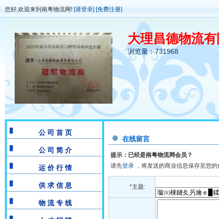
您好,欢迎来到南粤物流网!
[请登录]
[免费注册]
大理昌德物流有
浏览量：731968
公 司 首 页
在线留言
公 司 简 介
提示：已经是南粤物流网会员？
请先
登录
，将发送的商业信息保存至您的
运 价 行 情
供 求 信 息
*主题:
物 流 专 线