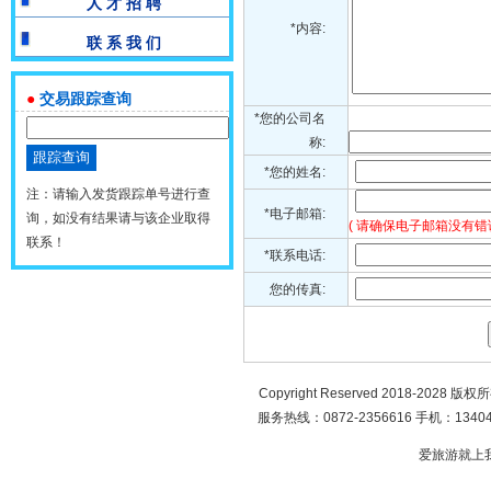
人 才 招 聘
*内容:
联 系 我 们
●
交易跟踪查询
*您的公司名
称:
*您的姓名:
注：请输入发货跟踪单号进行查
*电子邮箱:
询，如没有结果请与该企业取得
( 请确保电子邮箱没有错
联系！
*联系电话:
您的传真:
Copyright Reserved 2018-2028 版
服务热线：0872-2356616 手机：134049
爱旅游就上