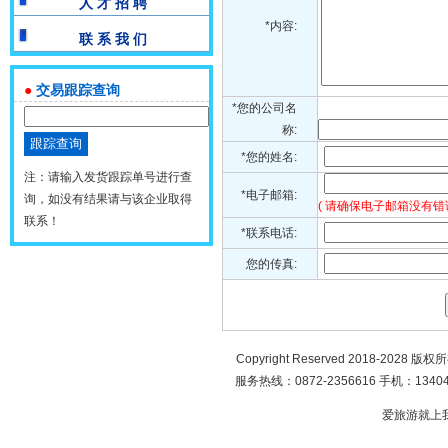
人 才 招 聘
*内容:
联 系 我 们
●
交易跟踪查询
*您的公司名
称:
*您的姓名:
注：请输入发货跟踪单号进行查
*电子邮箱:
询，如没有结果请与该企业取得
( 请确保电子邮箱没有错
联系！
*联系电话:
您的传真:
Copyright Reserved 2018-2028 版
服务热线：0872-2356616 手机：134049
爱旅游就上