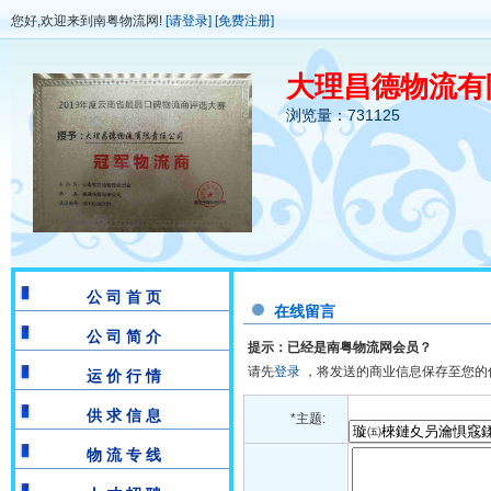
您好,欢迎来到南粤物流网!
[请登录]
[免费注册]
大理昌德物流有
浏览量：731125
公 司 首 页
在线留言
公 司 简 介
提示：已经是南粤物流网会员？
请先
登录
，将发送的商业信息保存至您的
运 价 行 情
供 求 信 息
*主题:
物 流 专 线