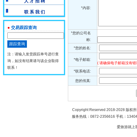
人 才 招 聘
*内容:
联 系 我 们
●
交易跟踪查询
*您的公司名
称:
*您的姓名:
注：请输入发货跟踪单号进行查
*电子邮箱:
询，如没有结果请与该企业取得
( 请确保电子邮箱没有错
联系！
*联系电话:
您的传真:
Copyright Reserved 2018-2028 版
服务热线：0872-2356616 手机：134049
爱旅游就上