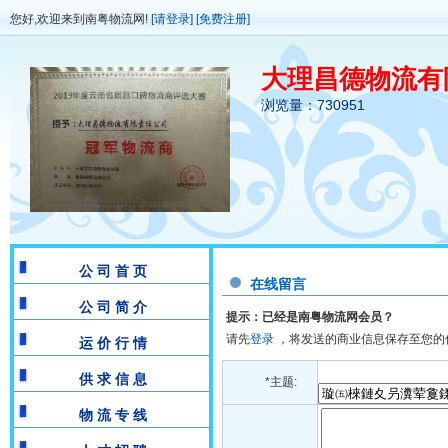
您好,欢迎来到南粤物流网!
[请登录]
[免费注册]
大理昌德物流有
浏览量：730951
公 司 首 页
在线留言
公 司 简 介
提示：已经是南粤物流网会员？
请先
登录
，将发送的商业信息保存至您的
运 价 行 情
供 求 信 息
*主题:
物 流 专 线