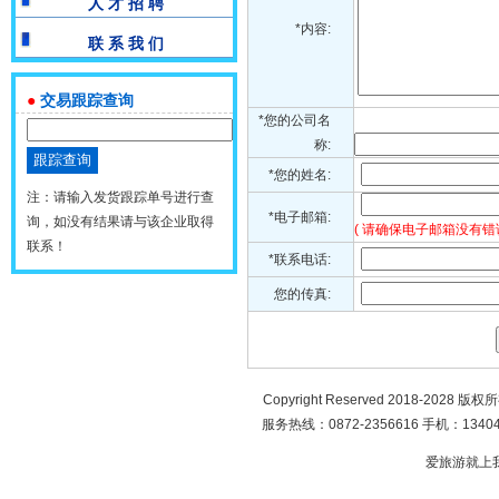
人 才 招 聘
*内容:
联 系 我 们
●
交易跟踪查询
*您的公司名
称:
*您的姓名:
注：请输入发货跟踪单号进行查
*电子邮箱:
询，如没有结果请与该企业取得
( 请确保电子邮箱没有错
联系！
*联系电话:
您的传真:
Copyright Reserved 2018-2028 版
服务热线：0872-2356616 手机：134049
爱旅游就上