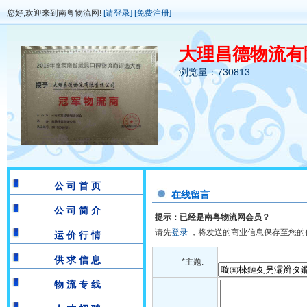
您好,欢迎来到南粤物流网!
[请登录]
[免费注册]
大理昌德物流有
浏览量：730813
公 司 首 页
在线留言
公 司 简 介
提示：已经是南粤物流网会员？
请先
登录
，将发送的商业信息保存至您的
运 价 行 情
供 求 信 息
*主题:
物 流 专 线