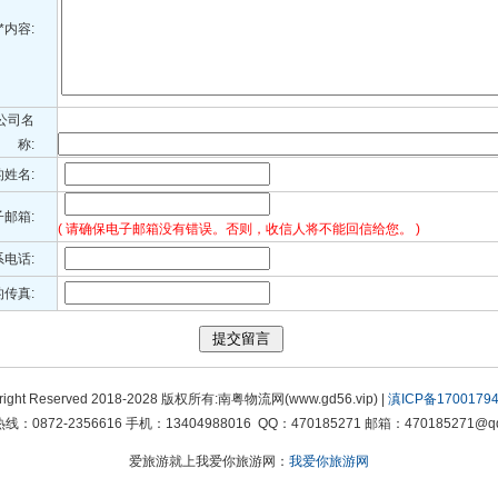
*内容:
公司名
称:
的姓名:
子邮箱:
( 请确保电子邮箱没有错误。否则，收信人将不能回信给您。 )
系电话:
传真:
right Reserved 2018-2028 版权所有:南粤物流网(www.gd56.vip) |
滇ICP备17001794
线：0872-2356616 手机：13404988016 QQ：470185271 邮箱：470185271@qq
爱旅游就上我爱你旅游网：
我爱你旅游网