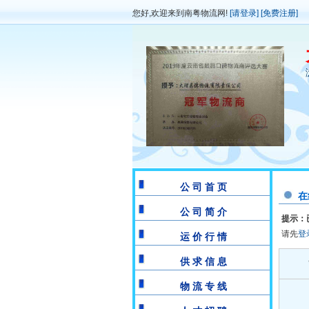
您好,欢迎来到南粤物流网!
[请登录]
[免费注册]
公 司 首 页
在
公 司 简 介
提示：
请先
登
运 价 行 情
供 求 信 息
物 流 专 线