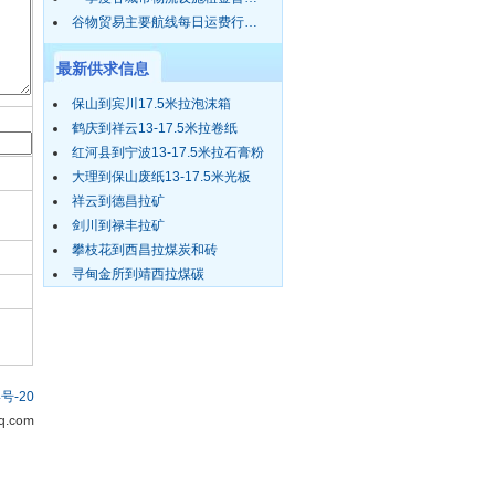
谷物贸易主要航线每日运费行…
最新供求信息
保山到宾川17.5米拉泡沫箱
鹤庆到祥云13-17.5米拉卷纸
红河县到宁波13-17.5米拉石膏粉
大理到保山废纸13-17.5米光板
祥云到德昌拉矿
剑川到禄丰拉矿
攀枝花到西昌拉煤炭和砖
寻甸金所到靖西拉煤碳
号-20
.com