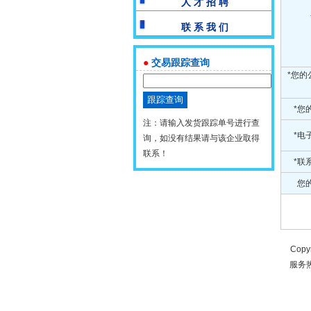
人 才 招 聘
联 系 我 们
●
交易跟踪查询
*您的
*您
注：请输入发货跟踪单号进行查
*电
询，如没有结果请与该企业取得
联系！
*联
您的
Copy
服务热