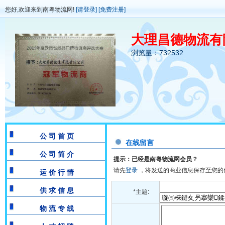
您好,欢迎来到南粤物流网!
[请登录]
[免费注册]
大理昌德物流有
浏览量：732532
公 司 首 页
在线留言
公 司 简 介
提示：已经是南粤物流网会员？
请先
登录
，将发送的商业信息保存至您的
运 价 行 情
供 求 信 息
*主题:
物 流 专 线