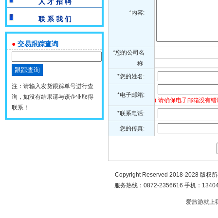
人 才 招 聘
*内容:
联 系 我 们
●
交易跟踪查询
*您的公司名
称:
*您的姓名:
注：请输入发货跟踪单号进行查
*电子邮箱:
询，如没有结果请与该企业取得
( 请确保电子邮箱没有错
联系！
*联系电话:
您的传真:
Copyright Reserved 2018-2028 版
服务热线：0872-2356616 手机：134049
爱旅游就上