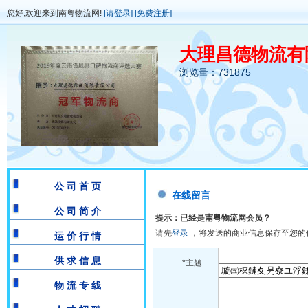
您好,欢迎来到南粤物流网!
[请登录]
[免费注册]
大理昌德物流有
浏览量：731875
公 司 首 页
在线留言
公 司 简 介
提示：已经是南粤物流网会员？
请先
登录
，将发送的商业信息保存至您的
运 价 行 情
供 求 信 息
*主题:
物 流 专 线