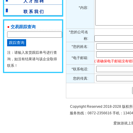
人 才 招 聘
*内容:
联 系 我 们
●
交易跟踪查询
*您的公司名
称:
*您的姓名:
注：请输入发货跟踪单号进行查
*电子邮箱:
询，如没有结果请与该企业取得
( 请确保电子邮箱没有错
联系！
*联系电话:
您的传真:
Copyright Reserved 2018-2028 版
服务热线：0872-2356616 手机：134049
爱旅游就上