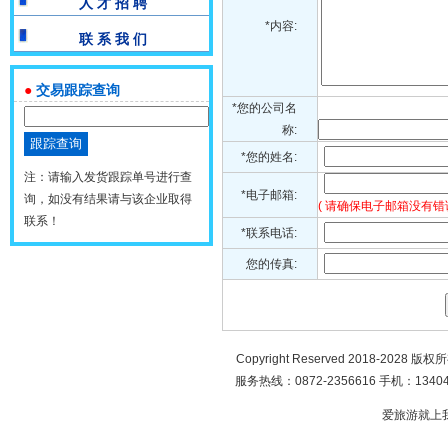
人 才 招 聘
*内容:
联 系 我 们
●
交易跟踪查询
*您的公司名
称:
*您的姓名:
注：请输入发货跟踪单号进行查
*电子邮箱:
询，如没有结果请与该企业取得
( 请确保电子邮箱没有错
联系！
*联系电话:
您的传真:
Copyright Reserved 2018-2028 版
服务热线：0872-2356616 手机：134049
爱旅游就上