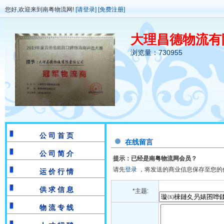
您好,欢迎来到南粤物流网!
[请登录]
[免费注册]
大理昌德物流有
浏览量：730955
公 司 首 页
在线留言
公 司 简 介
提示：已经是南粤物流网会员？
请先
登录
，将发送的商业信息保存至您的
运 价 行 情
供 求 信 息
*主题:
物 流 专 线