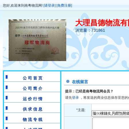
您好,欢迎来到南粤物流网!
[请登录]
[免费注册]
大理昌德物流有
浏览量：731861
公 司 首 页
在线留言
公 司 简 介
提示：已经是南粤物流网会员？
请先
登录
，将发送的商业信息保存至您的
运 价 行 情
供 求 信 息
*主题:
物 流 专 线