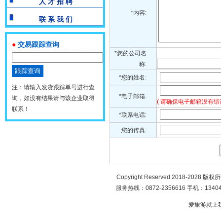
人 才 招 聘
*内容:
联 系 我 们
●
交易跟踪查询
*您的公司名
称:
*您的姓名:
注：请输入发货跟踪单号进行查
*电子邮箱:
询，如没有结果请与该企业取得
( 请确保电子邮箱没有错
联系！
*联系电话:
您的传真:
Copyright Reserved 2018-2028 版
服务热线：0872-2356616 手机：134049
爱旅游就上