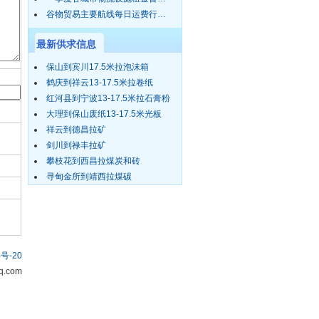
谷物贸易主要航线每日运费行…
最新供求信息
保山到宾川17.5米拉泡沫箱
鹤庆到祥云13-17.5米拉卷纸
红河县到宁波13-17.5米拉石膏粉
大理到保山废纸13-17.5米光板
祥云到德昌拉矿
剑川到禄丰拉矿
攀枝花到西昌拉煤炭和砖
寻甸金所到靖西拉煤碳
号-20
.com