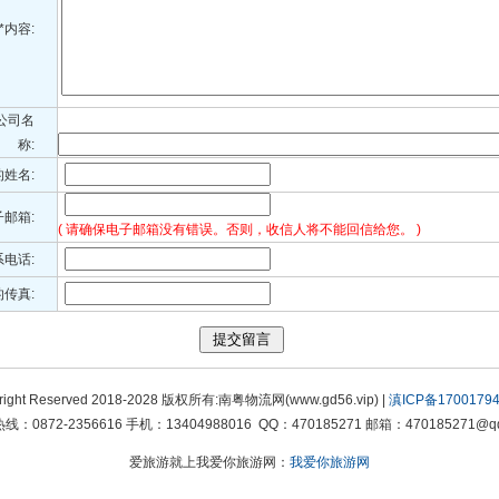
*内容:
公司名
称:
的姓名:
子邮箱:
( 请确保电子邮箱没有错误。否则，收信人将不能回信给您。 )
系电话:
传真:
right Reserved 2018-2028 版权所有:南粤物流网(www.gd56.vip) |
滇ICP备17001794
线：0872-2356616 手机：13404988016 QQ：470185271 邮箱：470185271@qq
爱旅游就上我爱你旅游网：
我爱你旅游网