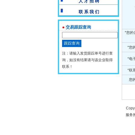
人 才 招 聘
联 系 我 们
●
交易跟踪查询
*您的
*您
注：请输入发货跟踪单号进行查
*电
询，如没有结果请与该企业取得
联系！
*联
您的
Copy
服务热