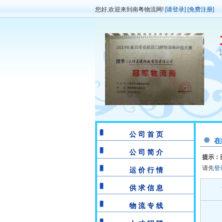
您好,欢迎来到南粤物流网!
[请登录]
[免费注册]
公 司 首 页
在
公 司 简 介
提示：
请先
登
运 价 行 情
供 求 信 息
物 流 专 线