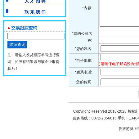
人 才 招 聘
*内容:
联 系 我 们
●
交易跟踪查询
*您的公司名
称:
*您的姓名:
注：请输入发货跟踪单号进行查
*电子邮箱:
询，如没有结果请与该企业取得
( 请确保电子邮箱没有错
联系！
*联系电话:
您的传真:
Copyright Reserved 2018-2028 版
服务热线：0872-2356616 手机：134049
爱旅游就上