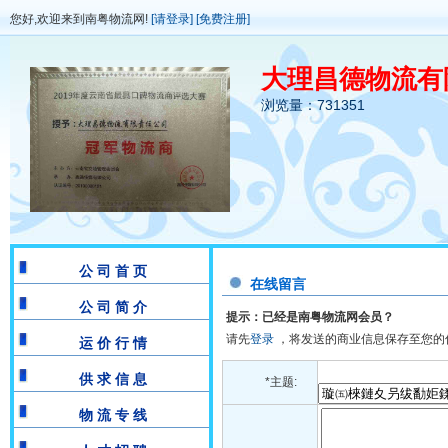
您好,欢迎来到南粤物流网!
[请登录]
[免费注册]
大理昌德物流有
浏览量：731351
公 司 首 页
在线留言
公 司 简 介
提示：已经是南粤物流网会员？
请先
登录
，将发送的商业信息保存至您的
运 价 行 情
供 求 信 息
*主题:
物 流 专 线