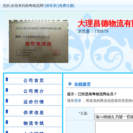
您好,欢迎来到南粤物流网!
[请登录]
[免费注册]
大理昌德物流有
浏览量：730879
公 司 首 页
在线留言
公 司 简 介
提示：已经是南粤物流网会员？
请先
登录
，将发送的商业信息保存至您的
运 价 行 情
供 求 信 息
*主题:
物 流 专 线