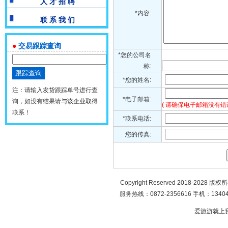
人 才 招 聘
*内容:
联 系 我 们
●
交易跟踪查询
*您的公司名
称:
*您的姓名:
注：请输入发货跟踪单号进行查
*电子邮箱:
询，如没有结果请与该企业取得
( 请确保电子邮箱没有错
联系！
*联系电话:
您的传真:
Copyright Reserved 2018-2028 版
服务热线：0872-2356616 手机：134049
爱旅游就上