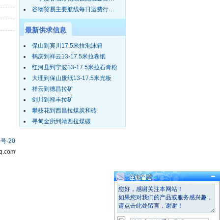
谷物贸易主要航线每日运费行…
最新供求信息
保山到宾川17.5米拉泡沫箱
鹤庆到祥云13-17.5米拉卷纸
红河县到宁波13-17.5米拉石膏粉
大理到保山废纸13-17.5米光板
祥云到德昌拉矿
剑川到禄丰拉矿
攀枝花到西昌拉煤炭和砖
寻甸金所到靖西拉煤碳
号-20
.com