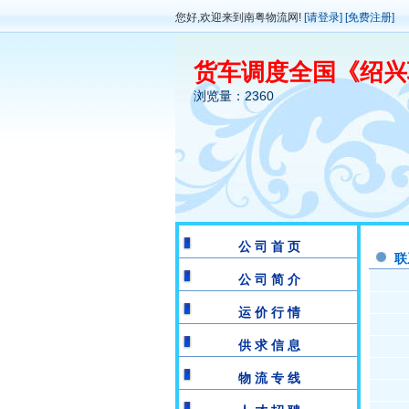
您好,欢迎来到南粤物流网!
[请登录]
[免费注册]
货车调度全国《绍兴
浏览量：2360
公 司 首 页
联
公 司 简 介
运 价 行 情
供 求 信 息
物 流 专 线