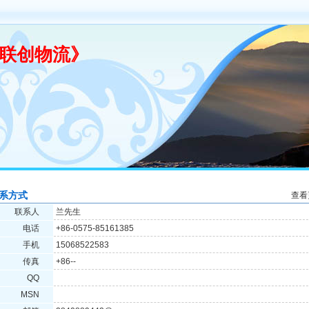
联创物流》
系方式
查看
联系人
兰先生
电话
+86-0575-85161385
手机
15068522583
传真
+86--
QQ
MSN