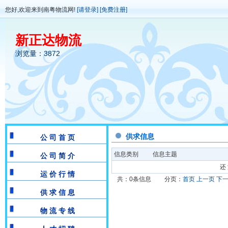
您好,欢迎来到南粤物流网!
[请登录]
[免费注册]
新正达物流
浏览量：3872
供求信息
公 司 首 页
信息类别
信息主题
公 司 简 介
还 
运 价 行 情
共：0条信息
分页：
首页
上一页
下
供 求 信 息
物 流 专 线