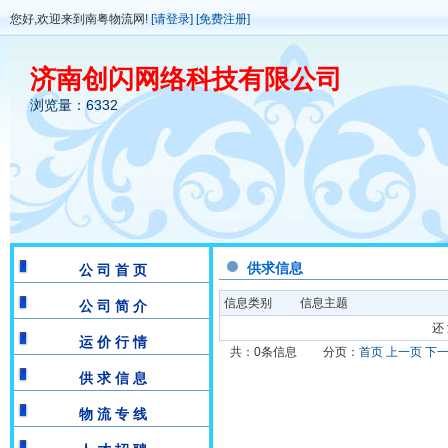
您好,欢迎来到南粤物流网!
[请登录]
[免费注册]
济南创闪网络科技有限公司
浏览量：6332
供求信息
公 司 首 页
信息类别
信息主题
公 司 简 介
还 
运 价 行 情
共：0条信息
分页：
首页
上一页
下
供 求 信 息
物 流 专 线