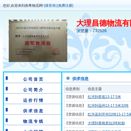
您好,欢迎来到南粤物流网!
[请登录]
[免费注册]
大理昌德物流有
浏览量：732526
供求信息
公 司 首 页
信息类别
信息主题
公 司 简 介
【货源信息】
红河到娄底13-17.5米
运 价 行 情
【货源信息】
红河到温州13-17.5米32吨
供 求 信 息
【货源信息】
红河县到开州32吨13-17.5
物 流 专 线
【货源信息】
大理到香格里拉2吨轮胎