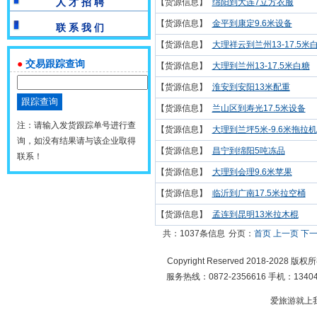
人 才 招 聘
【货源信息】
绵阳到大连7立方衣服
【货源信息】
金平到康定9.6米设备
联 系 我 们
【货源信息】
大理祥云到兰州13-17.5米
●
交易跟踪查询
【货源信息】
大理到兰州13-17.5米白糖
【货源信息】
淮安到安阳13米配重
【货源信息】
兰山区到寿光17.5米设备
注：请输入发货跟踪单号进行查
【货源信息】
大理到兰坪5米-9.6米拖拉机
询，如没有结果请与该企业取得
【货源信息】
昌宁到绵阳5吨冻品
联系！
【货源信息】
大理到会理9.6米苹果
【货源信息】
临沂到广南17.5米拉空桶
【货源信息】
孟连到昆明13米拉木棍
共：1037条信息
分页：
首页
上一页
下
Copyright Reserved 2018-2028 版
服务热线：0872-2356616 手机：134049
爱旅游就上