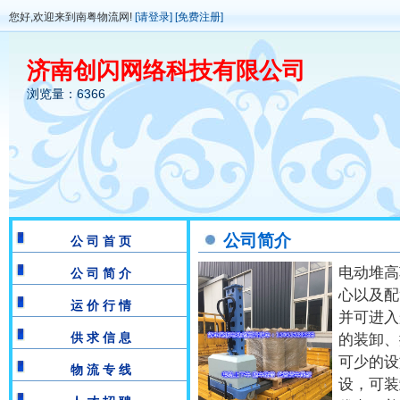
您好,欢迎来到南粤物流网!
[请登录]
[免费注册]
济南创闪网络科技有限公司
浏览量：6366
公司简介
公 司 首 页
电动堆高
公 司 简 介
心以及配
运 价 行 情
并可进入
供 求 信 息
的装卸、
可少的设
物 流 专 线
设，可装