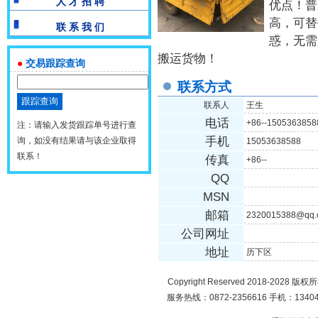
人 才 招 聘
优点！普
高，可替
联 系 我 们
惑，无需
搬运货物！
●
交易跟踪查询
联系方式
联系人
王生
电话
+86--1505363858
注：请输入发货跟踪单号进行查
手机
询，如没有结果请与该企业取得
15053638588
联系！
传真
+86--
QQ
MSN
邮箱
2320015388@qq.
公司网址
地址
历下区
Copyright Reserved 2018-2028 版
服务热线：0872-2356616 手机：134049