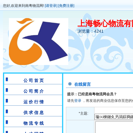
您好,欢迎来到南粤物流网!
[请登录]
[免费注册]
上海畅心物流有
浏览量：4241
公 司 首 页
在线留言
公 司 简 介
提示：已经是南粤物流网会员？
请先
登录
，将发送的商业信息保存至您的
运 价 行 情
供 求 信 息
*主题:
物 流 专 线