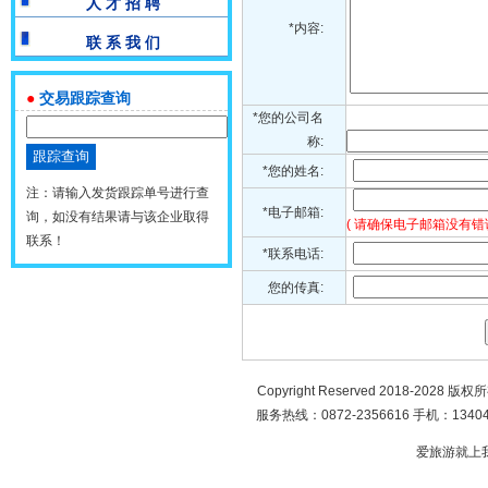
人 才 招 聘
*内容:
联 系 我 们
●
交易跟踪查询
*您的公司名
称:
*您的姓名:
注：请输入发货跟踪单号进行查
*电子邮箱:
询，如没有结果请与该企业取得
( 请确保电子邮箱没有错
联系！
*联系电话:
您的传真:
Copyright Reserved 2018-2028 版
服务热线：0872-2356616 手机：134049
爱旅游就上