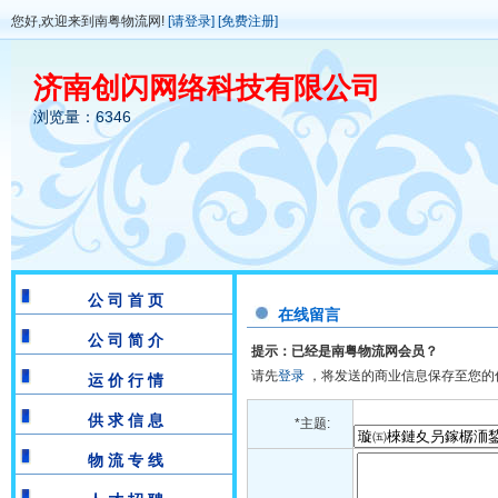
您好,欢迎来到南粤物流网!
[请登录]
[免费注册]
济南创闪网络科技有限公司
浏览量：6346
公 司 首 页
在线留言
公 司 简 介
提示：已经是南粤物流网会员？
请先
登录
，将发送的商业信息保存至您的
运 价 行 情
供 求 信 息
*主题:
物 流 专 线