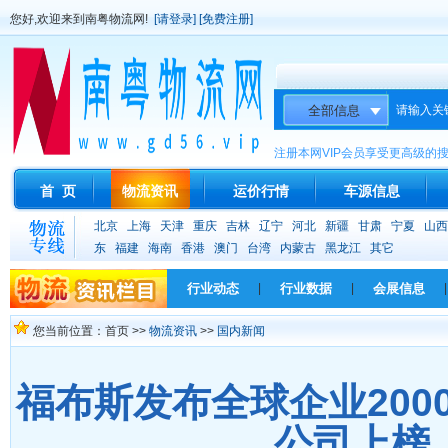
您好,欢迎来到南粤物流网!
[请登录]
[免费注册]
请输入关
注册本网VIP会员享受更高级的
首 页
物流资讯
运价行情
车源信息
北京
上海
天津
重庆
吉林
辽宁
河北
新疆
甘肃
宁夏
山西
东
福建
海南
香港
澳门
台湾
内蒙古
黑龙江
其它
行业动态
|
行业数据
|
会展信息
|
您当前位置：首页 >>
物流资讯
>>
国内新闻
福布斯发布全球企业2000
公司上榜