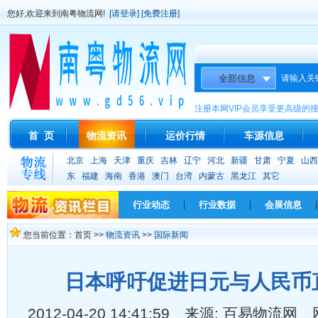
您好,欢迎来到南粤物流网!
[请登录]
[免费注册]
请输入关
注册本网VIP会员享受更高级的
首 页
物流资讯
运价行情
车源信息
北京
上海
天津
重庆
吉林
辽宁
河北
新疆
甘肃
宁夏
山西
东
福建
海南
香港
澳门
台湾
内蒙古
黑龙江
其它
行业动态
|
行业数据
|
会展信息
|
您当前位置：首页 >>
物流资讯
>>
国际新闻
日本呼吁促进日元与人民币
2012-04-20 14:41:59 来源: 百易物流网