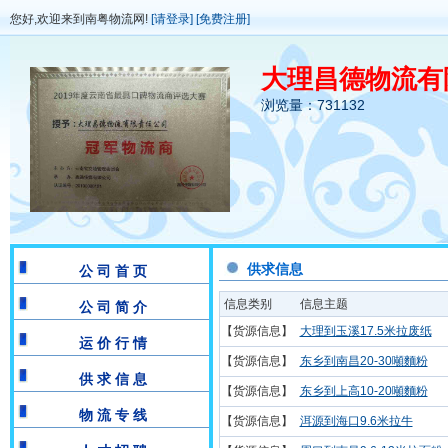
您好,欢迎来到南粤物流网!
[请登录]
[免费注册]
大理昌德物流有
浏览量：731132
供求信息
公 司 首 页
信息类别
信息主题
公 司 简 介
【货源信息】
大理到玉溪17.5米拉废纸
运 价 行 情
【货源信息】
东乡到南昌20-30噸麵粉
供 求 信 息
【货源信息】
东乡到上高10-20噸麵粉
物 流 专 线
【货源信息】
洱源到海口9.6米拉牛