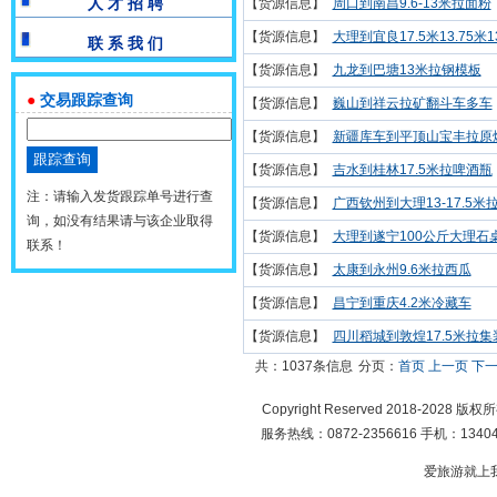
人 才 招 聘
【货源信息】
周口到南昌9.6-13米拉面粉
【货源信息】
大理到宜良17.5米13.75米
联 系 我 们
【货源信息】
九龙到巴塘13米拉钢模板
●
交易跟踪查询
【货源信息】
巍山到祥云拉矿翻斗车多车
【货源信息】
新疆库车到平顶山宝丰拉原煤
【货源信息】
吉水到桂林17.5米拉啤酒瓶
注：请输入发货跟踪单号进行查
【货源信息】
广西钦州到大理13-17.5米
询，如没有结果请与该企业取得
【货源信息】
大理到遂宁100公斤大理石
联系！
【货源信息】
太康到永州9.6米拉西瓜
【货源信息】
昌宁到重庆4.2米冷藏车
【货源信息】
四川稻城到敦煌17.5米拉集
共：1037条信息
分页：
首页
上一页
下
Copyright Reserved 2018-2028 版
服务热线：0872-2356616 手机：134049
爱旅游就上