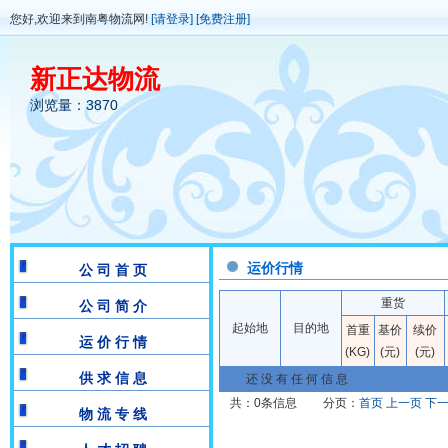
您好,欢迎来到南粤物流网!
[请登录]
[免费注册]
新正达物流
浏览量：3870
运价行情
公 司 首 页
重货
公 司 简 介
起始地
目的地
首重
基价
续价
运 价 行 情
(KG)
(元)
(元)
供 求 信 息
还 没 有 任 何 信 息
共：0条信息
分页：
首页
上一页
下
物 流 专 线