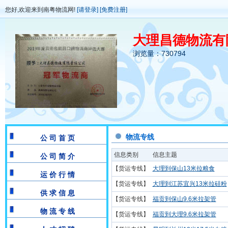
您好,欢迎来到南粤物流网!
[请登录]
[免费注册]
大理昌德物流有
浏览量：730794
物流专线
公 司 首 页
信息类别
信息主题
公 司 简 介
【货运专线】
大理到保山13米拉粮食
运 价 行 情
【货运专线】
大理到江苏宜兴13米拉硅粉
供 求 信 息
【货运专线】
福贡到保山9.6米拉架管
物 流 专 线
【货运专线】
福贡到大理9.6米拉架管