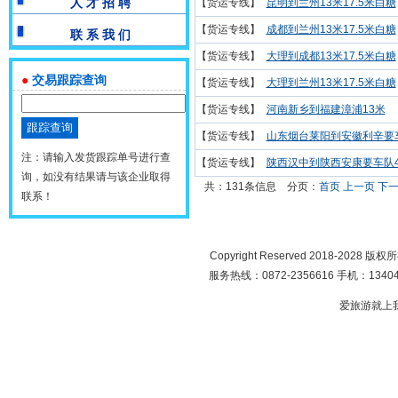
人 才 招 聘
【货运专线】
昆明到兰州13米17.5米白糖
【货运专线】
成都到兰州13米17.5米白糖
联 系 我 们
【货运专线】
大理到成都13米17.5米白糖
●
交易跟踪查询
【货运专线】
大理到兰州13米17.5米白糖
【货运专线】
河南新乡到福建漳浦13米
【货运专线】
山东烟台莱阳到安徽利辛要
注：请输入发货跟踪单号进行查
【货运专线】
陕西汉中到陕西安康要车队4.
询，如没有结果请与该企业取得
共：131条信息
分页：
首页
上一页
下
联系！
Copyright Reserved 2018-2028 版
服务热线：0872-2356616 手机：134049
爱旅游就上