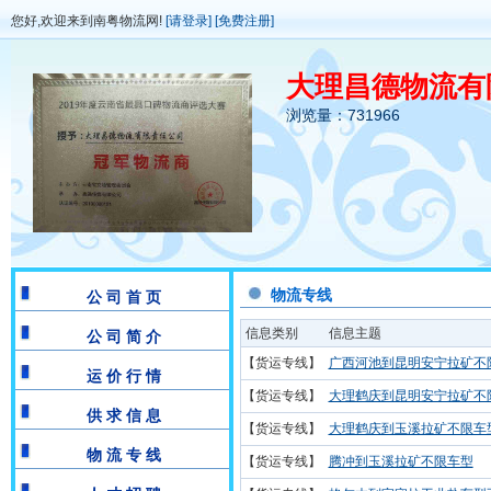
您好,欢迎来到南粤物流网!
[请登录]
[免费注册]
大理昌德物流有
浏览量：731966
物流专线
公 司 首 页
信息类别
信息主题
公 司 简 介
【货运专线】
广西河池到昆明安宁拉矿不
运 价 行 情
【货运专线】
大理鹤庆到昆明安宁拉矿不
供 求 信 息
【货运专线】
大理鹤庆到玉溪拉矿不限车
物 流 专 线
【货运专线】
腾冲到玉溪拉矿不限车型