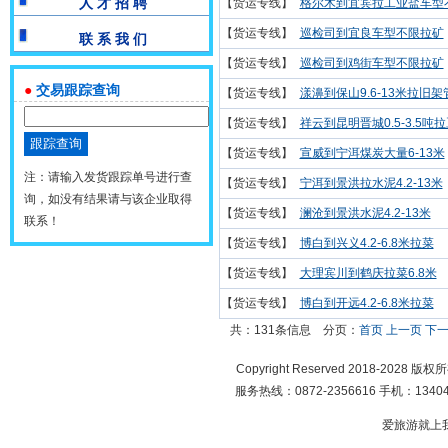
人 才 招 聘
【货运专线】
格尔木到宜宾拉工业盐车型不
【货运专线】
巡检司到宜良车型不限拉矿
联 系 我 们
【货运专线】
巡检司到鸡街车型不限拉矿
●
交易跟踪查询
【货运专线】
漾濞到保山9.6-13米拉旧架
【货运专线】
祥云到昆明晋城0.5-3.5吨拉豆
【货运专线】
宣威到宁洱煤炭大量6-13米
注：请输入发货跟踪单号进行查
【货运专线】
宁洱到景洪拉水泥4.2-13米
询，如没有结果请与该企业取得
【货运专线】
澜沧到景洪水泥4.2-13米
联系！
【货运专线】
博白到兴义4.2-6.8米拉菜
【货运专线】
大理宾川到鹤庆拉菜6.8米
【货运专线】
博白到开远4.2-6.8米拉菜
共：131条信息
分页：
首页
上一页
下
Copyright Reserved 2018-2028 版
服务热线：0872-2356616 手机：134049
爱旅游就上