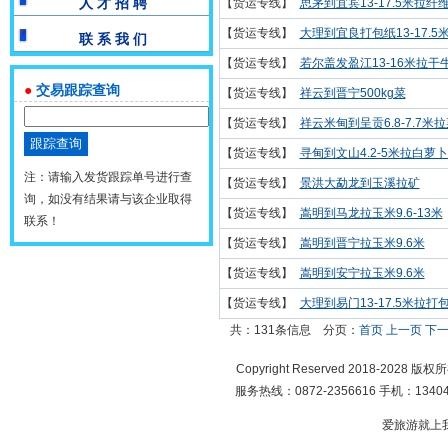
人 才 招 聘
【货运专线】
思茅到宜宾13-17.5米拉纤
【货运专线】
大理到宜良打包纸13-17.5
联 系 我 们
【货运专线】
若尔盖发盈江13-16米拉干
●
交易跟踪查询
【货运专线】
祥云到晋宁500kg菜
【货运专线】
祥云米甸到呈贡6.8-7.7米
【货运专线】
寻甸到文山4.2-5米拉白萝
注：请输入发货跟踪单号进行查
【货运专线】
景洪大勐龙到玉溪拉矿
询，如没有结果请与该企业取得
【货运专线】
嵩明到马龙拉玉米9.6-13米
联系！
【货运专线】
嵩明到晋宁拉玉米9.6米
【货运专线】
嵩明到安宁拉玉米9.6米
【货运专线】
大理到易门13-17.5米拉打
共：131条信息
分页：
首页
上一页
下
Copyright Reserved 2018-2028 版
服务热线：0872-2356616 手机：134049
爱旅游就上