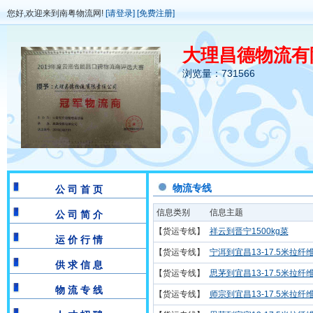
您好,欢迎来到南粤物流网!
[请登录]
[免费注册]
大理昌德物流有
浏览量：731566
物流专线
公 司 首 页
信息类别
信息主题
公 司 简 介
【货运专线】
祥云到晋宁1500kg菜
运 价 行 情
【货运专线】
宁洱到宜昌13-17.5米拉纤
供 求 信 息
【货运专线】
思茅到宜昌13-17.5米拉纤
物 流 专 线
【货运专线】
师宗到宜昌13-17.5米拉纤