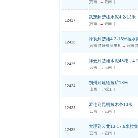
[云南
→
云南 ]
武定到楚雄水泥4.2-13米
12427
[云南
→
云南 ]
禄劝到楚雄4.2-13米拉水
12426
[云南 楚雄州 禄丰县
→
云南 楚
祥云到楚雄水泥45吨，4.2
12425
[云南
→
云南 ]
朔州到建德拉矿13米
12424
[山西
→
浙江 ]
孟连到昆明拉木条13米
12423
[云南
→
云南 ]
大理到云龙13-17.5米拉
12422
[云南
→
云南 ]