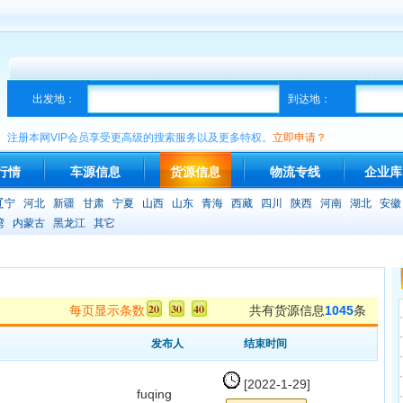
出发地：
到达地：
注册本网VIP会员享受更高级的搜索服务以及更多特权。
立即申请？
行情
车源信息
货源信息
物流专线
企业库
辽宁
河北
新疆
甘肃
宁夏
山西
山东
青海
西藏
四川
陕西
河南
湖北
安徽
湾
内蒙古
黑龙江
其它
每页显示条数
共有货源信息
1045
条
·
·
发布人
结束时间
·
·
[2022-1-29]
fuqing
·