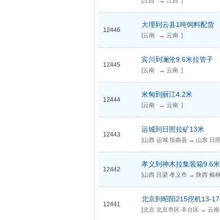
[江西
→
江西 ]
大理到云县1吨饲料配货
12446
[云南
→
云南 ]
宾川到澜沧9.6米拉管子
12445
[云南
→
云南 ]
米甸到丽江4.2米
12444
[云南
→
云南 ]
运城到日照拉矿13米
12443
[山西 运城 垣曲县
→
山东 日照
孝义到神木拉集装箱9.6米
12442
[山西 吕梁 孝义市
→
陕西 榆林
北京到昭阳215挖机13-1
12441
[北京 北京市区 丰台区
→
云南