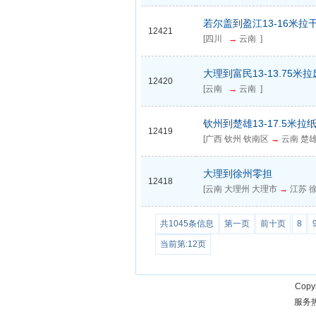
若尔盖到盈江13-16米拉
12421
[四川
→
云南 ]
大理到富民13-13.75米
12420
[云南
→
云南 ]
钦州到楚雄13-17.5米拉
12419
[广西 钦州 钦南区
→
云南 楚雄
大理到徐州零担
12418
[云南 大理州 大理市
→
江苏 徐
共1045条信息
第一页
前十页
8
当前第:12页
Copy
服务热