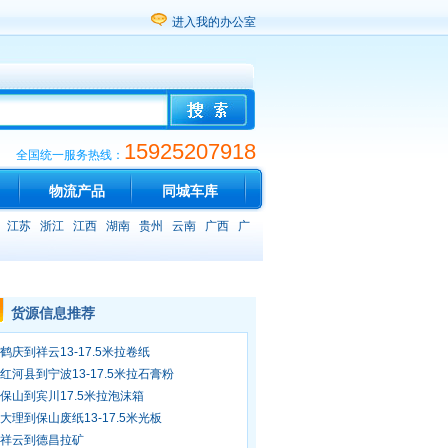
进入我的办公室
15925207918
全国统一服务热线：
物流产品
同城车库
江苏
浙江
江西
湖南
贵州
云南
广西
广
货源信息推荐
鹤庆到祥云13-17.5米拉卷纸
红河县到宁波13-17.5米拉石膏粉
保山到宾川17.5米拉泡沫箱
大理到保山废纸13-17.5米光板
祥云到德昌拉矿