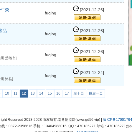
干牛粪
[2021-12-26]
fuqing
拉废品
[2021-12-26]
fuqing
纸
[2021-12-26]
fuqing
州 楚雄市]
[2021-12-24]
fuqing
州 沛县]
9
10
11
12
13
14
15
16
17
后十页
最后一页
right Reserved 2018-2028 版权所有:南粤物流网(www.gd56.vip) |
滇ICP备17001794
线：0872-2356616 手机：13404988016 QQ：470185271 邮箱：470185271@qq