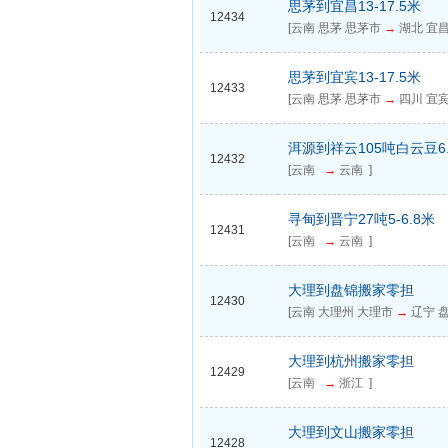
思茅到宜昌13-17.5米
12434
[云南 思茅 思茅市
→
湖北 宜昌
思茅到宜宾13-17.5米
12433
[云南 思茅 思茅市
→
四川 宜宾
洱源到祥云105吨白云豆6.8
12432
[云南
→
云南 ]
寻甸到晋宁27吨5-6.8米
12431
[云南
→
云南 ]
大理到盘锦搬家零担
12430
[云南 大理州 大理市
→
辽宁 盘
大理到杭州搬家零担
12429
[云南
→
浙江 ]
大理到文山搬家零担
12428