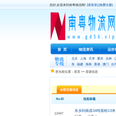
您好,欢迎来到南粤物流网!
[请登录]
[免费注册]
首 页
物流资讯
运价
北京
上海
天津
重庆
吉林
东
福建
海南
香港
澳门
台
您当前位置：首页 >> 货源信息
全部货源信息
No.ID
信息标题
东乡到南昌34吨面粉13米
12447