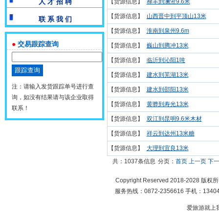
人 才 招 聘
【货源信息】
禄丰到澜沧9.6米
【货源信息】
山西晋中到平顶山13米
联 系 我 们
【货源信息】
淮南到泉州9.6m
●
交易跟踪查询
【货源信息】
巍山到腾冲13米
【货源信息】
临沂到沁阳1吨
【货源信息】
建水到芜湖13米
注：请输入发货跟踪单号进行查
【货源信息】
建水到邵阳13米
询，如没有结果请与该企业取得
【货源信息】
黄骅到寿光13米
联系！
【货源信息】
双江到昆明9.6米木材
【货源信息】
祥云到达州13米糖
【货源信息】
大理到宜良13米
共：1037条信息
分页：
首页
上一页
下
Copyright Reserved 2018-2028 版
服务热线：0872-2356616 手机：134049
爱旅游就上