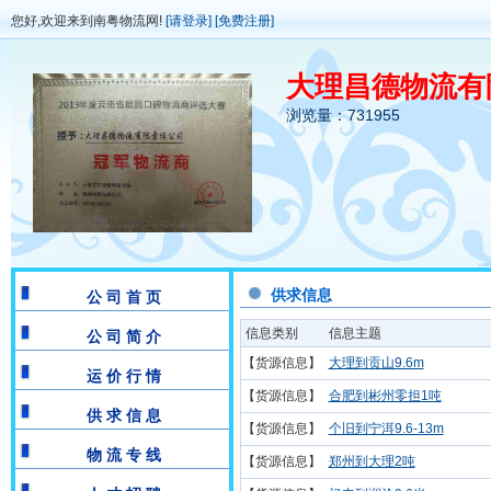
您好,欢迎来到南粤物流网!
[请登录]
[免费注册]
大理昌德物流有
浏览量：731955
供求信息
公 司 首 页
信息类别
信息主题
公 司 简 介
【货源信息】
大理到贡山9.6m
运 价 行 情
【货源信息】
合肥到彬州零担1吨
供 求 信 息
【货源信息】
个旧到宁洱9.6-13m
物 流 专 线
【货源信息】
郑州到大理2吨