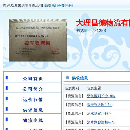
您好,欢迎来到南粤物流网!
[请登录]
[免费注册]
大理昌德物流有
浏览量：731258
供求信息
公 司 首 页
信息类别
信息主题
公 司 简 介
【货源信息】
潘集区到长沙18吨
运 价 行 情
【货源信息】
晋宁到大理4.2m
供 求 信 息
【货源信息】
泸水到宾川翻斗
物 流 专 线
【货源信息】
泸水到弥渡翻斗车