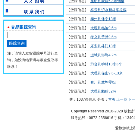
人 才 招 聘
【货源信息】
昆明到蒙自6.8米钢板
【货源信息】
祥云到泸水翻斗车拉煤
联 系 我 们
【货源信息】
泰州到休宁13米
●
交易跟踪查询
【货源信息】
大理到临沧9.6m
【货源信息】
孝义到黄骅9.6m
【货源信息】
乐安到斗门13米
注：请输入发货跟踪单号进行查
【货源信息】
运城到邯郸4.2m
询，如没有结果请与该企业取得
【货源信息】
邢台到柳林13米3个
联系！
【货源信息】
大理到保山9.6-13米
【货源信息】
宾川到兰坪零担
【货源信息】
大理到勐腊32吨
共：1037条信息
分页：
首页
上一页
下
Copyright Reserved 2018-2028 版
服务热线：0872-2356616 手机：134049
爱旅游就上