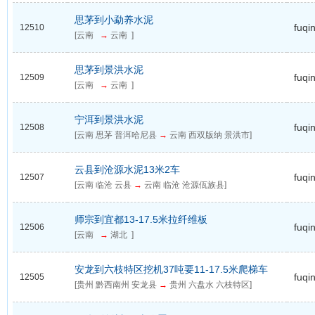
思茅到小勐养水泥
fuqi
12510
[云南
→
云南 ]
思茅到景洪水泥
fuqi
12509
[云南
→
云南 ]
宁洱到景洪水泥
fuqi
12508
[云南 思茅 普洱哈尼县
→
云南 西双版纳 景洪市]
云县到沧源水泥13米2车
fuqi
12507
[云南 临沧 云县
→
云南 临沧 沧源佤族县]
师宗到宜都13-17.5米拉纤维板
fuqi
12506
[云南
→
湖北 ]
安龙到六枝特区挖机37吨要11-17.5米爬梯车
fuqi
12505
[贵州 黔西南州 安龙县
→
贵州 六盘水 六枝特区]