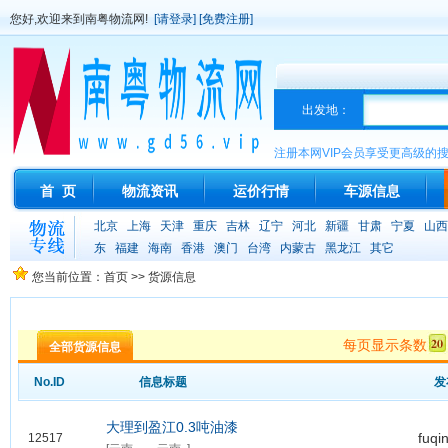
您好,欢迎来到南粤物流网!
[请登录]
[免费注册]
出发地：
注册本网VIP会员享受更高级的
首 页
物流资讯
运价行情
车源信息
北京
上海
天津
重庆
吉林
辽宁
河北
新疆
甘肃
宁夏
山西
东
福建
海南
香港
澳门
台湾
内蒙古
黑龙江
其它
您当前位置：首页 >> 货源信息
每页显示条数
全部货源信息
No.ID
信息标题
发
大理到盈江0.3吨油漆
fuqi
12517