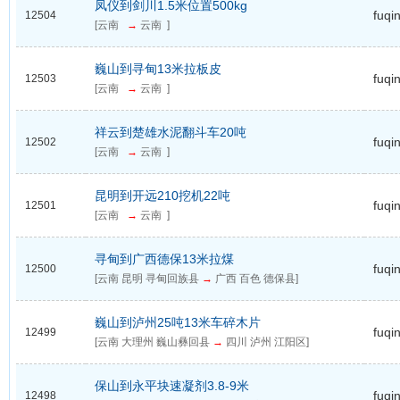
凤仪到剑川1.5米位置500kg
fuqi
12504
[云南
→
云南 ]
巍山到寻甸13米拉板皮
fuqi
12503
[云南
→
云南 ]
祥云到楚雄水泥翻斗车20吨
fuqi
12502
[云南
→
云南 ]
昆明到开远210挖机22吨
fuqi
12501
[云南
→
云南 ]
寻甸到广西德保13米拉煤
fuqi
12500
[云南 昆明 寻甸回族县
→
广西 百色 德保县]
巍山到泸州25吨13米车碎木片
fuqi
12499
[云南 大理州 巍山彝回县
→
四川 泸州 江阳区]
保山到永平块速凝剂3.8-9米
fuqi
12498