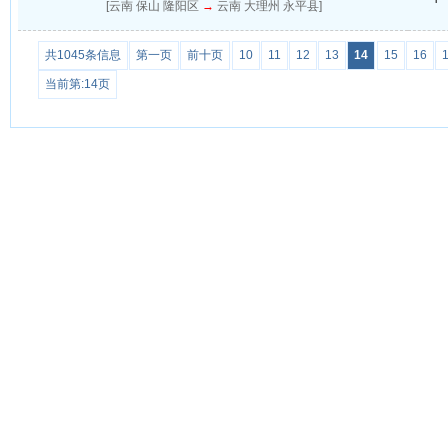
[云南 保山 隆阳区
→
云南 大理州 永平县]
共1045条信息
第一页
前十页
10
11
12
13
14
15
16
当前第:14页