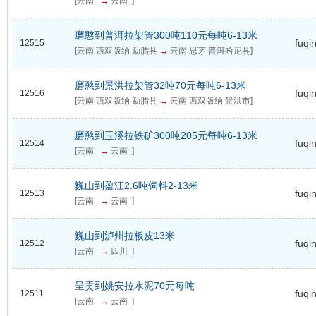
[云南
→
云南 ]
磨憨到普洱拉架管300吨110元每吨6-13米
fuqi
12515
[云南 西双版纳 勐腊县
→
云南 思茅 普洱哈尼县]
磨憨到景洪拉架管32吨70元每吨6-13米
fuqi
12516
[云南 西双版纳 勐腊县
→
云南 西双版纳 景洪市]
磨憨到玉溪拉铁矿300吨205元每吨6-13米
fuqi
12514
[云南
→
云南 ]
巍山到盈江2.6吨饲料2-13米
fuqi
12513
[云南
→
云南 ]
巍山到泸州拉板皮13米
fuqi
12512
[云南
→
四川 ]
呈贡到姚安拉水泥70元每吨
fuqi
12511
[云南
→
云南 ]