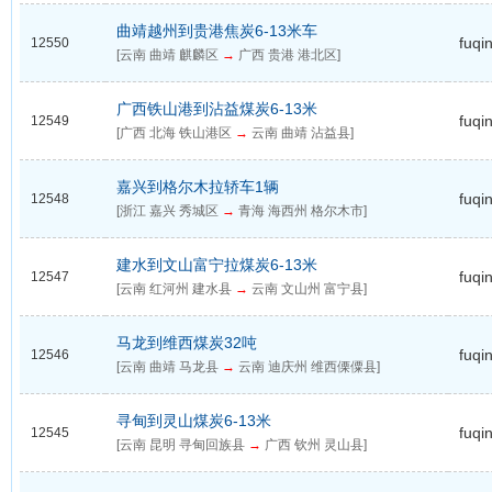
曲靖越州到贵港焦炭6-13米车
fuqi
12550
[云南 曲靖 麒麟区
→
广西 贵港 港北区]
广西铁山港到沾益煤炭6-13米
fuqi
12549
[广西 北海 铁山港区
→
云南 曲靖 沾益县]
嘉兴到格尔木拉轿车1辆
fuqi
12548
[浙江 嘉兴 秀城区
→
青海 海西州 格尔木市]
建水到文山富宁拉煤炭6-13米
fuqi
12547
[云南 红河州 建水县
→
云南 文山州 富宁县]
马龙到维西煤炭32吨
fuqi
12546
[云南 曲靖 马龙县
→
云南 迪庆州 维西傈僳县]
寻甸到灵山煤炭6-13米
fuqi
12545
[云南 昆明 寻甸回族县
→
广西 钦州 灵山县]