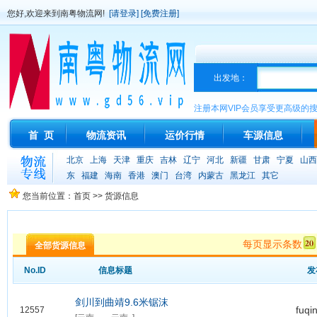
您好,欢迎来到南粤物流网!
[请登录]
[免费注册]
出发地：
注册本网VIP会员享受更高级的
首 页
物流资讯
运价行情
车源信息
北京
上海
天津
重庆
吉林
辽宁
河北
新疆
甘肃
宁夏
山西
东
福建
海南
香港
澳门
台湾
内蒙古
黑龙江
其它
您当前位置：首页 >> 货源信息
每页显示条数
全部货源信息
No.ID
信息标题
发
剑川到曲靖9.6米锯沫
fuqi
12557