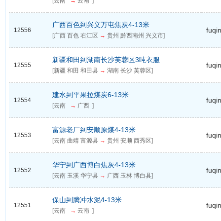
[云南
→
云南 ]
广西百色到兴义万屯焦炭4-13米
fuqi
12556
[广西 百色 右江区
→
贵州 黔西南州 兴义市]
新疆和田到湖南长沙芙蓉区3吨衣服
fuqi
12555
[新疆 和田 和田县
→
湖南 长沙 芙蓉区]
建水到平果拉煤炭6-13米
fuqi
12554
[云南
→
广西 ]
富源老厂到安顺原煤4-13米
fuqi
12553
[云南 曲靖 富源县
→
贵州 安顺 西秀区]
华宁到广西博白焦灰4-13米
fuqi
12552
[云南 玉溪 华宁县
→
广西 玉林 博白县]
保山到腾冲水泥4-13米
fuqi
12551
[云南
→
云南 ]