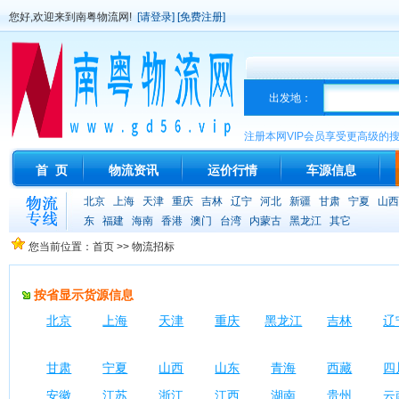
您好,欢迎来到南粤物流网!
[请登录]
[免费注册]
出发地：
注册本网VIP会员享受更高级的
首 页
物流资讯
运价行情
车源信息
北京
上海
天津
重庆
吉林
辽宁
河北
新疆
甘肃
宁夏
山西
东
福建
海南
香港
澳门
台湾
内蒙古
黑龙江
其它
您当前位置：首页 >> 物流招标
按省显示货源信息
北京
上海
天津
重庆
黑龙江
吉林
辽
甘肃
宁夏
山西
山东
青海
西藏
四
安徽
江苏
浙江
江西
湖南
贵州
云