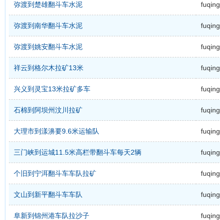
弥渡到楚雄翻斗车水泥
fuqing
弥渡到南华翻斗车水泥
fuqing
弥渡到姚安翻斗车水泥
fuqing
祥云到格尔木拉矿13米
fuqing
兴义到灵宝13米拉矿多车
fuqing
石棉到阿坝州汶川拉矿
fuqing
大理市到漾濞要9.6米运输队
fuqing
三门峡到运城11.5米高栏带翻斗车每天2辆
fuqing
个旧到宁洱翻斗车车队拉矿
fuqing
文山到新平翻斗车车队
fuqing
阜新到锦州港车队拉沙子
fuqing