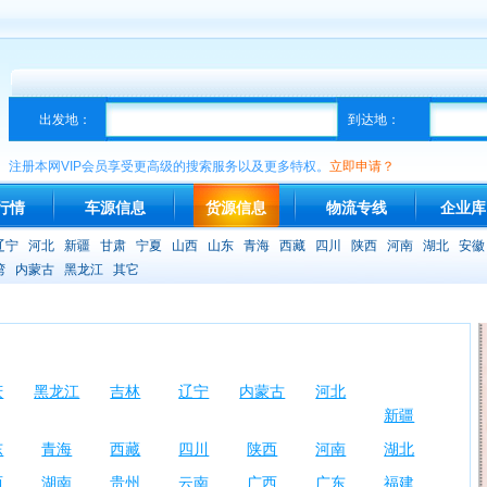
出发地：
到达地：
注册本网VIP会员享受更高级的搜索服务以及更多特权。
立即申请？
行情
车源信息
货源信息
物流专线
企业库
辽宁
河北
新疆
甘肃
宁夏
山西
山东
青海
西藏
四川
陕西
河南
湖北
安徽
湾
内蒙古
黑龙江
其它
庆
黑龙江
吉林
辽宁
内蒙古
河北
新疆
东
青海
西藏
四川
陕西
河南
湖北
西
湖南
贵州
云南
广西
广东
福建