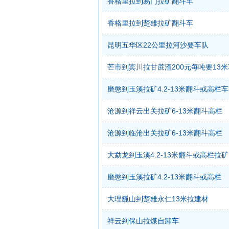
香格里拉到易门拉矿翻斗车
香格里拉到楚雄拉矿翻斗车
昆明五华区22公里拉河沙要车队
芒市到宾川拉甘蔗渣200元每吨要13
磨憨到玉溪拉矿4.2-13米翻斗或高栏
沧源到祥云出关拉矿6-13米翻斗高栏
沧源到临沧出关拉矿6-13米翻斗高栏
大勐龙到玉溪4.2-13米翻斗或高栏拉矿
磨憨到玉溪拉矿4.2-13米翻斗或高栏
大理巍山到楚雄永仁13米拉建材
祥云到保山拉煤自卸车