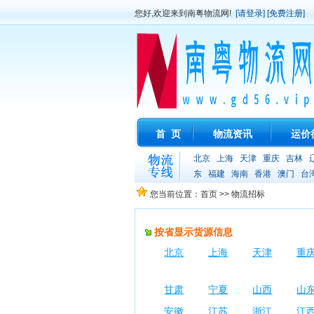
您好,欢迎来到南粤物流网!
[请登录]
[免费注册]
首 页
物流资讯
运价
北京
上海
天津
重庆
吉林
东
福建
海南
香港
澳门
台
您当前位置：首页 >> 物流招标
按省显示货源信息
北京
上海
天津
重
甘肃
宁夏
山西
山
安徽
江苏
浙江
江